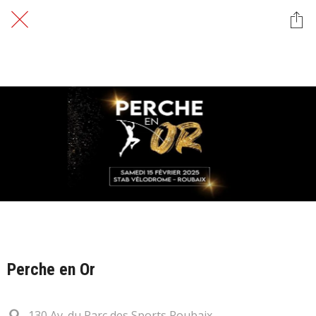
Perche en Or
130 Av. du Parc des Sports Roubaix