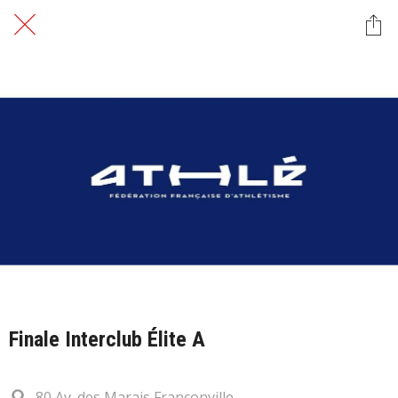
Finale Interclub Élite A
80 Av. des Marais Franconville