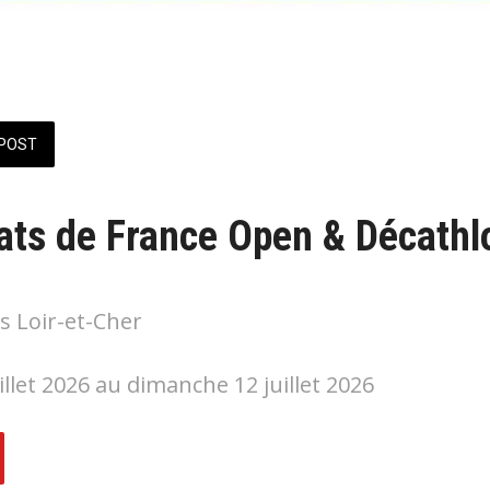
POST
ts de France Open & Décathl
is Loir-et-Cher
illet 2026 au dimanche 12 juillet 2026 