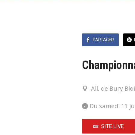
PARTAGER
Championna
All. de Bury Blo
 Du samedi 11 ju
SITE LIVE