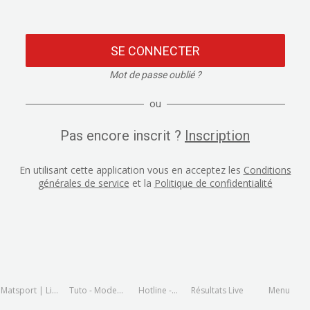
SE CONNECTER
Mot de passe oublié ?
ou
Pas encore inscrit ?
Inscription
En utilisant cette application vous en acceptez les
Conditions
générales de service
et la
Politique de confidentialité
Matsport | Live
Tuto - Mode
Hotline -
Résultats Live
Menu
and Results
d'emploi
assistance en