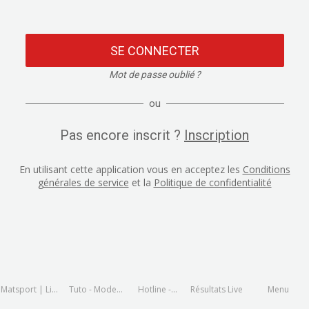
SE CONNECTER
Mot de passe oublié ?
ou
Pas encore inscrit ?
Inscription
En utilisant cette application vous en acceptez les
Conditions
générales de service
et la
Politique de confidentialité
Matsport | Live
Tuto - Mode
Hotline -
Résultats Live
Menu
and Results
d'emploi
assistance en