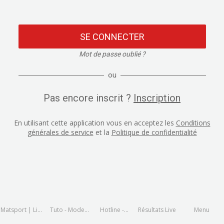
SE CONNECTER
Mot de passe oublié ?
ou
Pas encore inscrit ?
Inscription
En utilisant cette application vous en acceptez les
Conditions
générales de service
et la
Politique de confidentialité
Matsport | Live
Tuto - Mode
Hotline -
Résultats Live
Menu
and Results
d'emploi
assistance en