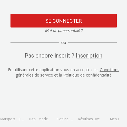
SE CONNECTER
Mot de passe oublié ?
ou
Pas encore inscrit ?
Inscription
En utilisant cette application vous en acceptez les
Conditions
générales de service
et la
Politique de confidentialité
Matsport | Live
Tuto - Mode
Hotline -
Résultats Live
Menu
and Results
d'emploi
assistance en