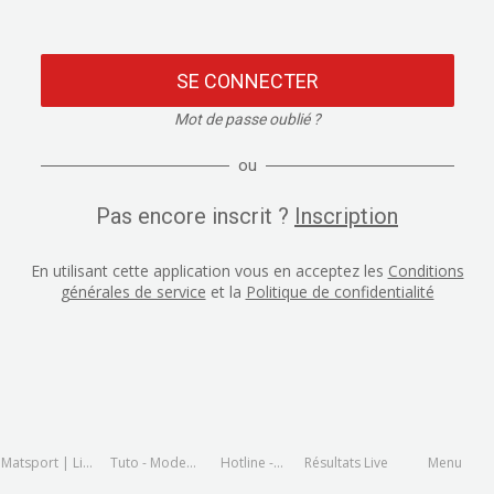
SE CONNECTER
Mot de passe oublié ?
ou
Pas encore inscrit ?
Inscription
En utilisant cette application vous en acceptez les
Conditions
générales de service
et la
Politique de confidentialité
Matsport | Live
Tuto - Mode
Hotline -
Résultats Live
Menu
and Results
d'emploi
assistance en